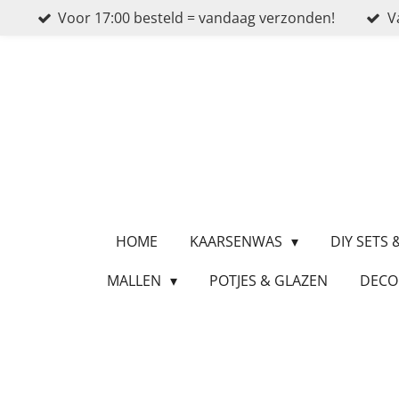
Voor 17:00 besteld = vandaag verzonden!
V
Ga
direct
naar
de
hoofdinhoud
HOME
KAARSENWAS
DIY SETS
MALLEN
POTJES & GLAZEN
DECO