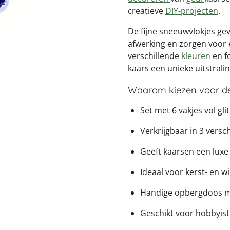
creatieve
DIY-projecten
.
De fijne sneeuwvlokjes ge
afwerking en zorgen voor e
verschillende
kleuren
en f
kaars een unieke uitstrali
Waarom kiezen voor dez
Set met 6 vakjes vol gl
Verkrijgbaar in 3 versc
Geeft kaarsen een luxe e
Ideaal voor kerst- en wi
Handige opbergdoos me
Geschikt voor hobbyis