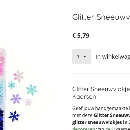
Glitter Sneeuwvl
€ 5,79
In winkelwa
Glitter Sneeuwvlokje
Kaarsen
Geef jouw handgemaakte ka
met deze
Glitter Sneeuw
glitter sneeuwvlokjes in 
decoreren
van
geur
kaars