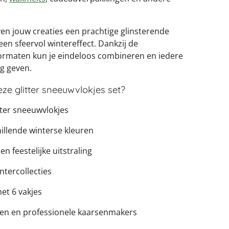
ven jouw creaties een prachtige glinsterende
en sfeervol wintereffect. Dankzij de
ormaten kun je eindeloos combineren en iedere
ng geven.
e glitter sneeuwvlokjes set?
itter sneeuwvlokjes
hillende winterse kleuren
n feestelijke uitstraling
ntercollecties
t 6 vakjes
ten en professionele kaarsenmakers