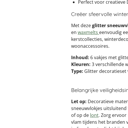
Perfect voor creatieve 
Creëer sfeervolle wint
Met deze
glitter sneeuwv
en
waxmelts
eenvoudig een
kerstcollecties, winterdec
woonaccessoires.
Inhoud:
6 vakjes met glit
Kleuren:
3 verschillende 
Type:
Glitter decoratieset
Belangrijke veiligheids
Let op:
Decoratieve materi
sneeuwvlokjes uitsluitend 
of op de
lont
. Zorg ervoor
vlam tijdens het branden 