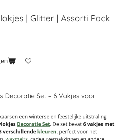
okjes | Glitter | Assorti Pack
gen
s Decoratie Set – 6 Vakjes voor
arsen een winterse en feestelijke uitstraling
vlokjes
Decoratie Set
. De set bevat
6 vakjes met
3 verschillende
kleuren
, perfect voor het
en,
waxmelts
, cadeauverpakkingen en andere