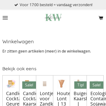
Voor 17:00 besteld = vandaag verzonden!
Ga
direct
naar
de
hoofdinhoud
Winkelwagen
Er zitten geen artikelen (meer) in de winkelwagen.
Bekijk ook eens
Sale!
Tip!
Sale!
Candle
Candle
Lontjes
Houten
Buigende
Ecolog
Cocktail®
Cocktail®
voor
Lont
Kaarslonten
Contai
Geurend
Kaarsenzand
Zandkaarsen
| 13
|
Sojawa