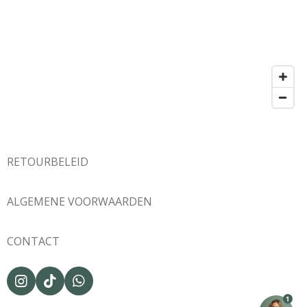
RETOURBELEID
ALGEMENE VOORWAARDEN
CONTACT
I
T
W
n
i
h
1