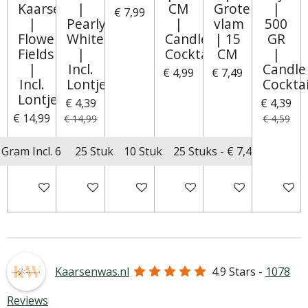
Kaarsenzand
|
CM
Grotere
|
€ 7,99
|
Pearly
|
vlam
500
Flower
White
Candle
| 15
GR
Fields
|
Cocktail®
CM
|
|
Incl.
Candle
€ 4,99
€ 7,49
Incl.
Lontjes
Cockta
Lontjes
€ 4,39
€ 4,39
€ 14,99
€ 14,99
€ 4,59
In winkelwagen
In winkelwagen
In winkelwagen
In winkelwagen
In winkelwagen
In wink
Kaarsenwas.nl
4.9
Stars -
1078
Reviews