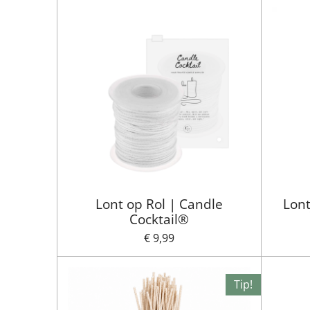
Lont op Rol | Candle
Lont
Cocktail®
€ 9,99
Tip!