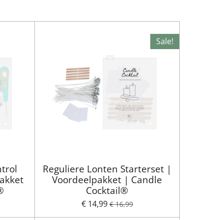
Sale!
trol
Reguliere Lonten Starterset |
pakket
Voordeelpakket | Candle
®
Cocktail®
€ 14,99
€ 16,99