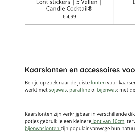
Lont stickers | 5 Vellen |
Candle Cocktail®
€ 4,99
Kaarslonten en accessoires vo
Ben je op zoek naar de juiste
lonten
voor kaarsen
werkt met
sojawas
,
paraffine
of
bijenwas
: met d
Kaarslonten zijn verkrijgbaar in verschillende dik
potjes gebruik je een kleinere
lont van 10cm
, te
bijenwaslonten
zijn populair vanwege hun natuur