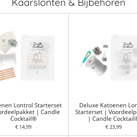
Kaarslonten & Bijbehoren
nen Lontrol Starterset
Deluxe Katoenen Lon
ordeelpakket | Candle
Starterset | Voordeel
Cocktail®
| Candle Cocktail
€ 14,99
€ 23,99