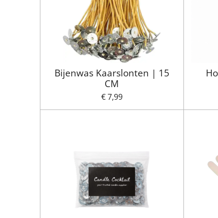
Bijenwas Kaarslonten | 15
Ho
CM
€ 7,99