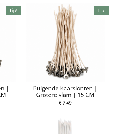
Tip!
Tip!
en |
Buigende Kaarslonten |
 CM
Grotere vlam | 15 CM
€ 7,49