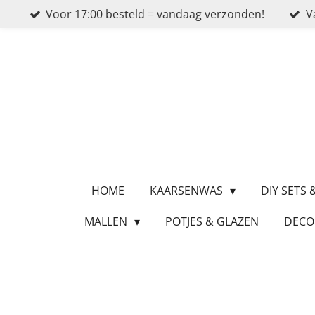
Voor 17:00 besteld = vandaag verzonden!
V
Ga
direct
naar
de
hoofdinhoud
HOME
KAARSENWAS
DIY SETS
MALLEN
POTJES & GLAZEN
DECO