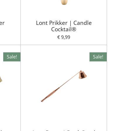
er
Lont Prikker | Candle
Cocktail®
€ 9,99
Sale!
Sale!