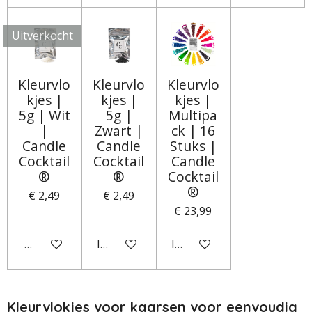
Uitverkocht
Kleurvlo
Kleurvlo
Kleurvlo
kjes |
kjes |
kjes |
5g | Wit
5g |
Multipa
|
Zwart |
ck | 16
Candle
Candle
Stuks |
Cocktail
Cocktail
Candle
®
®
Cocktail
®
€ 2,49
€ 2,49
€ 23,99
Houd mij op de hoogte
In winkelwagen
In winkelwagen
Kleurvlokjes voor kaarsen voor eenvoudig