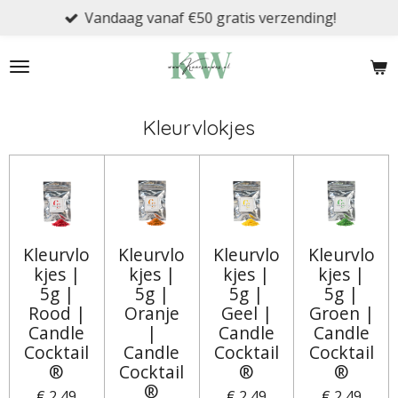
Vandaag vanaf €50 gratis verzending!
Ga
direct
naar
de
hoofdinhoud
Kleurvlokjes
Kleurvlo
Kleurvlo
Kleurvlo
Kleurvlo
kjes |
kjes |
kjes |
kjes |
5g |
5g |
5g |
5g |
Rood |
Oranje
Geel |
Groen |
Candle
|
Candle
Candle
Cocktail
Candle
Cocktail
Cocktail
®
Cocktail
®
®
®
€ 2,49
€ 2,49
€ 2,49