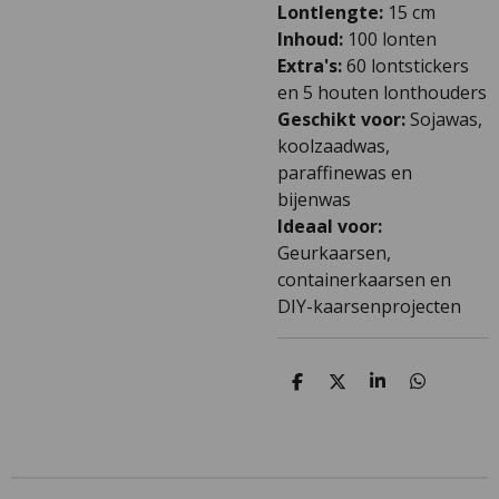
Lontlengte:
15 cm
Inhoud:
100 lonten
Extra's:
60 lontstickers
en 5 houten lonthouders
Geschikt voor:
Sojawas,
koolzaadwas,
paraffinewas en
bijenwas
Ideaal voor:
Geurkaarsen,
containerkaarsen en
DIY-kaarsenprojecten
D
D
S
D
e
e
h
e
l
e
a
l
e
l
r
e
n
e
n