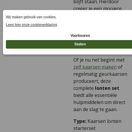
blijft staan. Hierdoor
creëer je een mooiere,
gelijkmatig brandende
kaars en werk je sneller
en efficiënter.
Ideaal voor iedere
kaarsenmaker
Of je nu net begint met
zelf kaarsen maken
of
regelmatig geurkaarsen
produceert, deze
complete
lonten set
biedt alle essentiële
hulpmiddelen om direct
aan de slag te gaan.
Type:
Kaarsen lonten
starterset