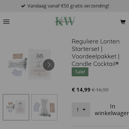
Vandaag vanaf €50 gratis verzending!
Ga
direct
naar
de
hoofdinhoud
Reguliere Lonten
Starterset |
Voordeelpakket |
Candle Cocktail®
Sale!
€ 14,99
€ 16,99
In
winkelwage