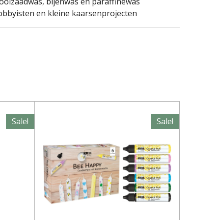
oolzaadwas, bijenwas en paraffinewas
bbyisten en kleine kaarsenprojecten
Sale!
Sale!