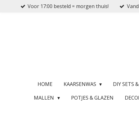
Voor 17:00 besteld = morgen thuis!
Vanda
Ga
direct
naar
de
hoofdinhoud
HOME
KAARSENWAS
DIY SETS 
MALLEN
POTJES & GLAZEN
DECO