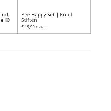
ncl.
Bee Happy Set | Kreul
tail®
Stiften
€ 19,99
€ 24,99