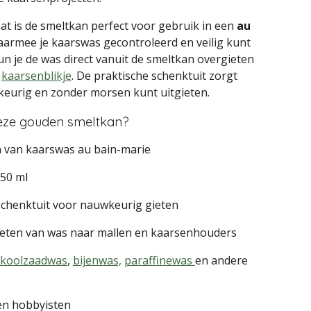
at is de smeltkan perfect voor gebruik in een
au
aarmee je kaarswas gecontroleerd en veilig kunt
un je de was direct vanuit de smeltkan overgieten
f
kaarsenblikje
. De praktische schenktuit zorgt
keurig en zonder morsen kunt uitgieten.
eze gouden smeltkan?
n van kaarswas au bain-marie
50 ml
schenktuit voor nauwkeurig gieten
ieten van was naar mallen en kaarsenhouders
koolzaadwas
,
bijenwas,
paraffinewas
en andere
en hobbyisten