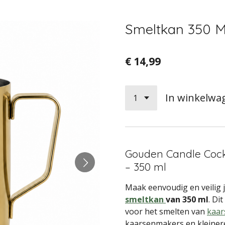
Smeltkan 350 ML
€ 14,99
In winkelwa
Gouden Candle Cock
– 350 ml
Maak eenvoudig en veilig 
smeltkan
van 350 ml
. Di
voor het smelten van
kaa
kaarsenmakers en kleiner