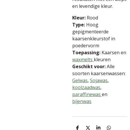
en levendige kleur.
Kleur:
Rood
Type:
Hoog
gepigmenteerde
kaarsenkleurstof in
poedervorm
Toepassing:
Kaarsen en
waxmelts
kleuren
Geschikt voor:
Alle
soorten kaarsenwassen:
Gelwas
,
Sojawas
,
koolzaadwas
,
paraffinewas
en
bijenwas
D
D
S
D