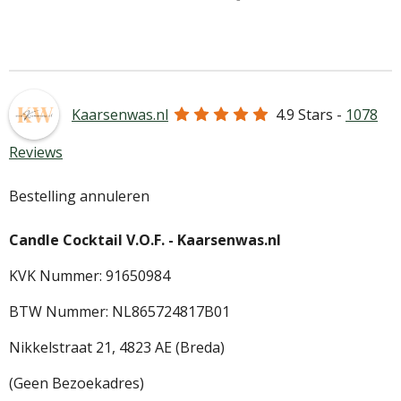
e
e
h
e
l
e
a
l
e
l
r
e
n
e
n
Kaarsenwas.nl
4.9
Stars -
1078
Reviews
Bestelling annuleren
Candle Cocktail V.O.F. -
Kaarsenwas.nl
KVK Nummer: 91650984
BTW Nummer: NL865724817B01
Nikkelstraat 21,
4823 AE (Breda)
(Geen Bezoekadres)