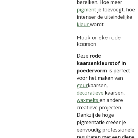
bereiken. Hoe meer
pigment
je toevoegt, hoe
intenser de uiteindelijke
kleur
wordt.
Maak unieke rode
kaarsen
Deze
rode
kaarsenkleurstof in
poedervorm
is perfect
voor het maken van
geur
kaarsen,
decoratieve
kaarsen,
waxmelts
en andere
creatieve projecten.
Dankzij de hoge
pigmentatie creëer je
eenvoudig professionele
resultaten met een diepe