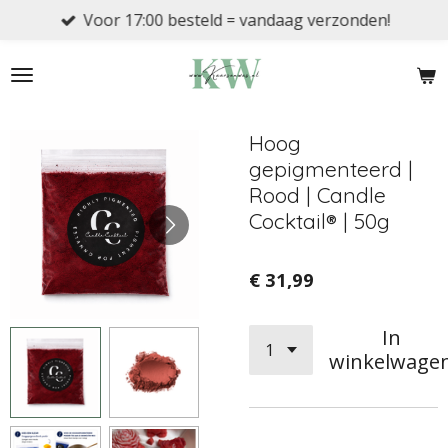
Voor 17:00 besteld = vandaag verzonden!
Ga
direct
naar
de
hoofdinhoud
Hoog
gepigmenteerd |
Rood | Candle
Cocktail® | 50g
€ 31,99
In
winkelwage