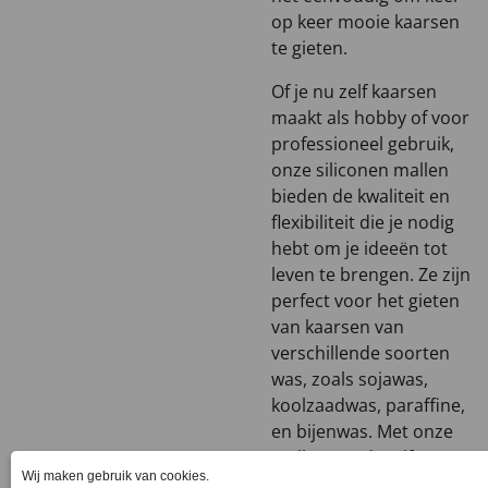
op keer mooie kaarsen
te gieten.
Of je nu zelf kaarsen
maakt als hobby of voor
professioneel gebruik,
onze siliconen mallen
bieden de kwaliteit en
flexibiliteit die je nodig
hebt om je ideeën tot
leven te brengen. Ze zijn
perfect voor het gieten
van kaarsen van
verschillende soorten
was, zoals sojawas,
koolzaadwas, paraffine,
en bijenwas. Met onze
mallen wordt zelf
kaarsen maken een