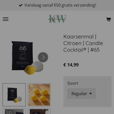
Vandaag vanaf €50 gratis verzending!
Ga
direct
naar
de
hoofdinhoud
Kaarsenmal |
Citroen | Candle
Cocktail® | #65
€ 14,99
Soort