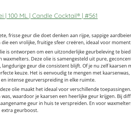
l
e
a
e
l
r
n
e
i | 100 ML | Candle Cocktail® | #561
te, frisse geur die doet denken aan rijpe, sappige aardbeie
 die een vrolijke, fruitige sfeer creëren, ideaal voor moment
e is ontworpen om een uitzonderlijke geurbeleving te biede
en waxmelters. Deze olie is samengesteld uit pure, geconcen
e, langdurige geur die consistent blijft. Of je nu zelf kaarsen 
erfecte keuze. Het is eenvoudig te mengen met kaarsenwas, d
 en intense geurverspreiding in elke ruimte.
 deze olie maakt het ideaal voor verschillende toepassinge
was, waardoor je kaarsen een heerlijke geur krijgen. Bij di
 aangename geur in huis te verspreiden. En voor waxmelter
 extra geurboost.