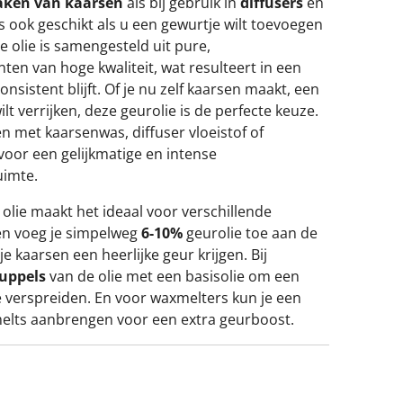
ken van kaarsen
als bij gebruik in
diffusers
en
is ook geschikt als u een gewurtje wilt toevoegen
e olie is samengesteld uit pure,
en van hoge kwaliteit, wat resulteert in een
onsistent blijft. Of je nu zelf kaarsen maakt, een
ilt verrijken, deze geurolie is de perfecte keuze.
n met kaarsenwas, diffuser vloeistof of
voor een gelijkmatige en intense
uimte.
 olie maakt het ideaal voor verschillende
en voeg je simpelweg
6-10%
geurolie toe aan de
 kaarsen een heerlijke geur krijgen. Bij
ruppels
van de olie met een basisolie om een
 verspreiden. En voor waxmelters kun je een
elts aanbrengen voor een extra geurboost.