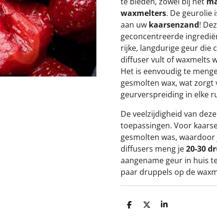
te bieden, zowel bij het
ma
waxmelters
. De geurolie 
aan uw
kaarsenzand
! Dez
geconcentreerde ingrediënt
rijke, langdurige geur die c
diffuser vult of waxmelts w
Het is eenvoudig te menge
gesmolten wax, wat zorgt 
geurverspreiding in elke r
De veelzijdigheid van deze
toepassingen. Voor kaars
gesmolten was, waardoor je
diffusers meng je
20-30 d
aangename geur in huis te
paar druppels op de waxm
D
D
S
e
e
h