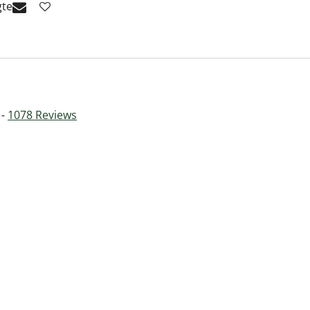
gte
 -
1078
Reviews