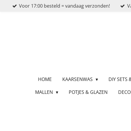
Voor 17:00 besteld = vandaag verzonden!
V
Ga
direct
naar
de
hoofdinhoud
HOME
KAARSENWAS
DIY SETS
MALLEN
POTJES & GLAZEN
DECO