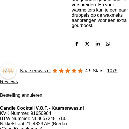
verspreiden. En voor
waxmelters kun je een paar
druppels op de waxmelts
aanbrengen voor een extra
geurboost.
D
D
S
D
e
e
h
e
l
e
a
l
e
l
r
e
n
e
n
Kaarsenwas.nl
4.9
Stars -
1079
Reviews
Bestelling annuleren
Candle Cocktail V.O.F. -
Kaarsenwas.nl
KVK Nummer: 91650984
BTW Nummer: NL865724817B01
Nikkelstraat 21,
4823 AE (Breda)
(Geen Bezoekadres)