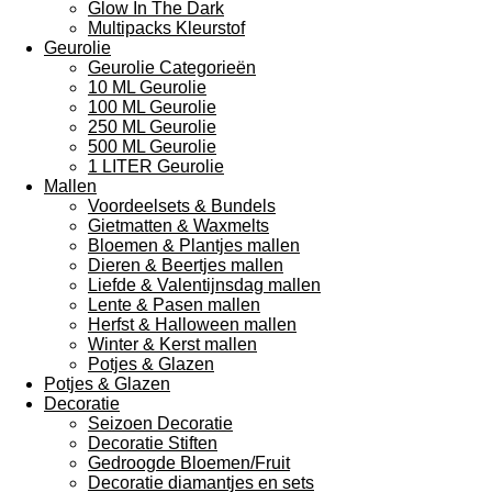
Glow In The Dark
Multipacks Kleurstof
Geurolie
Geurolie Categorieën
10 ML Geurolie
100 ML Geurolie
250 ML Geurolie
500 ML Geurolie
1 LITER Geurolie
Mallen
Voordeelsets & Bundels
Gietmatten & Waxmelts
Bloemen & Plantjes mallen
Dieren & Beertjes mallen
Liefde & Valentijnsdag mallen
Lente & Pasen mallen
Herfst & Halloween mallen
Winter & Kerst mallen
Potjes & Glazen
Potjes & Glazen
Decoratie
Seizoen Decoratie
Decoratie Stiften
Gedroogde Bloemen/Fruit
Decoratie diamantjes en sets