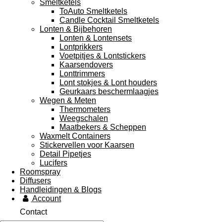
Smeltketels
ToAuto Smeltketels
Candle Cocktail Smeltketels
Lonten & Bijbehoren
Lonten & Lontensets
Lontprikkers
Voetpitjes & Lontstickers
Kaarsendovers
Lonttrimmers
Lont stokjes & Lont houders
Geurkaars beschermlaagjes
Wegen & Meten
Thermometers
Weegschalen
Maatbekers & Scheppen
Waxmelt Containers
Stickervellen voor Kaarsen
Detail Pipetjes
Lucifers
Roomspray
Diffusers
Handleidingen & Blogs
Account
Contact