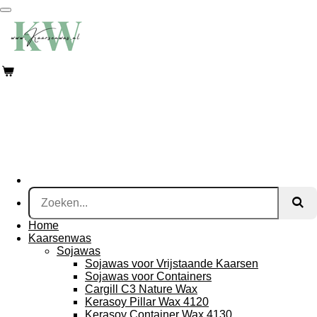
Ga
direct
naar
de
hoofdinhoud
Home
Kaarsenwas
Sojawas
Sojawas voor Vrijstaande Kaarsen
Sojawas voor Containers
Cargill C3 Nature Wax
Kerasoy Pillar Wax 4120
Kerasoy Container Wax 4130