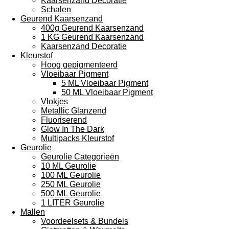
Kaarsenzand Decoratie
Schalen
Geurend Kaarsenzand
400g Geurend Kaarsenzand
1 KG Geurend Kaarsenzand
Kaarsenzand Decoratie
Kleurstof
Hoog gepigmenteerd
Vloeibaar Pigment
5 ML Vloeibaar Pigment
50 ML Vloeibaar Pigment
Vlokjes
Metallic Glanzend
Fluoriserend
Glow In The Dark
Multipacks Kleurstof
Geurolie
Geurolie Categorieën
10 ML Geurolie
100 ML Geurolie
250 ML Geurolie
500 ML Geurolie
1 LITER Geurolie
Mallen
Voordeelsets & Bundels