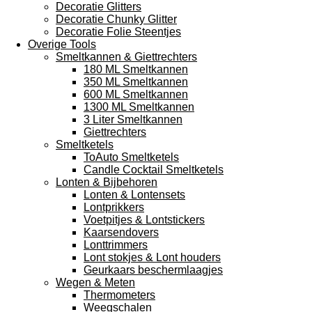
Decoratie Glitters
Decoratie Chunky Glitter
Decoratie Folie Steentjes
Overige Tools
Smeltkannen & Giettrechters
180 ML Smeltkannen
350 ML Smeltkannen
600 ML Smeltkannen
1300 ML Smeltkannen
3 Liter Smeltkannen
Giettrechters
Smeltketels
ToAuto Smeltketels
Candle Cocktail Smeltketels
Lonten & Bijbehoren
Lonten & Lontensets
Lontprikkers
Voetpitjes & Lontstickers
Kaarsendovers
Lonttrimmers
Lont stokjes & Lont houders
Geurkaars beschermlaagjes
Wegen & Meten
Thermometers
Weegschalen