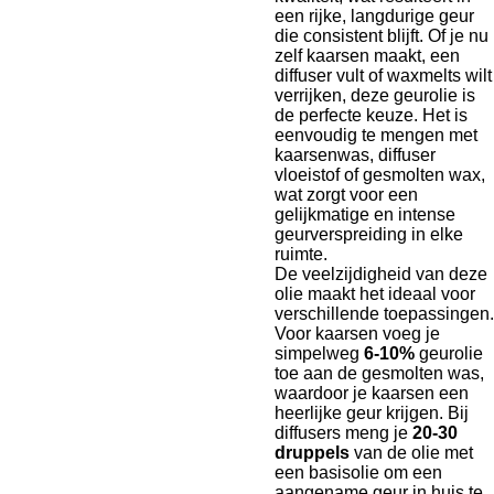
een rijke, langdurige geur
die consistent blijft. Of je nu
zelf kaarsen maakt, een
diffuser vult of waxmelts wilt
verrijken, deze geurolie is
de perfecte keuze. Het is
eenvoudig te mengen met
kaarsenwas, diffuser
vloeistof of gesmolten wax,
wat zorgt voor een
gelijkmatige en intense
geurverspreiding in elke
ruimte.
De veelzijdigheid van deze
olie maakt het ideaal voor
verschillende toepassingen.
Voor kaarsen voeg je
simpelweg
6-10%
geurolie
toe aan de gesmolten was,
waardoor je kaarsen een
heerlijke geur krijgen. Bij
diffusers meng je
20-30
druppels
van de olie met
een basisolie om een
aangename geur in huis te