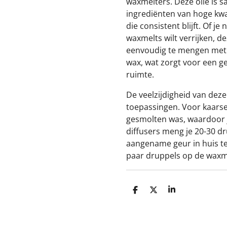
waxmelters. Deze olie is 
ingrediënten van hoge kwali
die consistent blijft. Of je
waxmelts wilt verrijken, de
eenvoudig te mengen met k
wax, wat zorgt voor een ge
ruimte.
De veelzijdigheid van deze
toepassingen. Voor kaarse
gesmolten was, waardoor je
diffusers meng je 20-30 d
aangename geur in huis te
paar druppels op de waxm
D
D
S
e
e
h
l
e
a
e
l
r
n
e