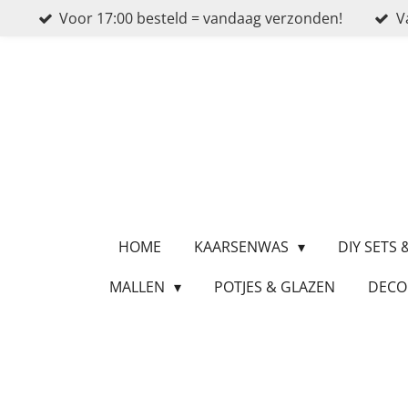
Voor 17:00 besteld = vandaag verzonden!
V
Ga
direct
naar
de
hoofdinhoud
HOME
KAARSENWAS
DIY SETS
MALLEN
POTJES & GLAZEN
DECO