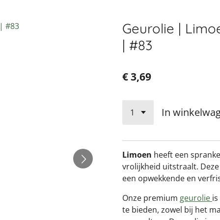
Geurolie | Limo
| #83
€ 3,69
In winkelwa
Limoen
heeft een sprankel
vrolijkheid uitstraalt. Dez
een opwekkende en verfris
Onze premium
geurolie
is
te bieden, zowel bij het ma