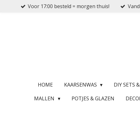
Voor 17:00 besteld = morgen thuis!
Vanda
Ga
direct
naar
de
hoofdinhoud
HOME
KAARSENWAS
DIY SETS 
MALLEN
POTJES & GLAZEN
DECO