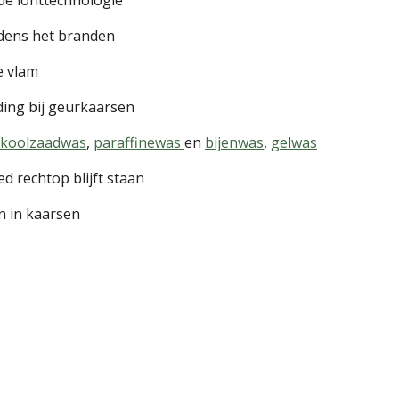
jdens het branden
e vlam
ing bij geurkaarsen
koolzaadwas
,
paraffinewas
en
bijenwas
,
gelwas
ed rechtop blijft staan
n in kaarsen