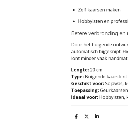
Zelf kaarsen maken
Hobbyisten en profess
Betere verbranding en
Door het buigende ontwerp
automatisch bijgeknipt. Hi
lont minder vaak handmati
Lengte:
20 cm
Type:
Buigende kaarslont 
Geschikt voor:
Sojawas, k
Toepassing:
Geurkaarsen,
Ideaal voor:
Hobbyisten, 
D
D
S
e
e
h
l
e
a