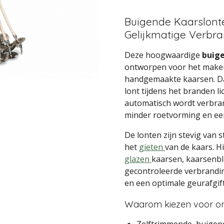
Buigende Kaarslont
Gelijkmatige Verbr
Deze hoogwaardige
buig
ontworpen voor het make
handgemaakte kaarsen. Dan
lont tijdens het branden l
automatisch wordt verbran
minder roetvorming en een
De lonten zijn stevig van 
het
gieten
van de kaars. H
glazen
kaarsen, kaarsenbl
gecontroleerde verbrandin
en een optimale geurafgif
Waarom kiezen voor on
Zelftrimmende, buigen