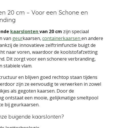
en 20 cm – Voor een Schone en
anding
ende
kaarslonten
van 20 cm
zijn speciaal
n van
geur
kaarsen,
containerkaarsen
en andere
kzij de innovatieve zelftrimfunctie buigt de
icht naar voren, waardoor de koolstofafzetting
d. Dit zorgt voor een schonere verbranding,
 stabiele vlam.
structuur en blijven goed rechtop staan tijdens
ierdoor zijn ze eenvoudig te verwerken in zowel
ikjes als gegoten kaarsen. Door de
g ontstaat een mooie, gelijkmatige smeltpool
te bij geurkaarsen.
ze buigende kaarslonten?
de lonttechnologie