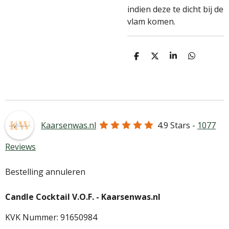
indien deze te dicht bij de
vlam komen.
D
D
S
D
e
e
h
e
l
e
a
l
e
l
r
e
n
e
n
Kaarsenwas.nl
4.9
Stars -
1077
Reviews
Bestelling annuleren
Candle Cocktail V.O.F. -
Kaarsenwas.nl
KVK Nummer: 91650984