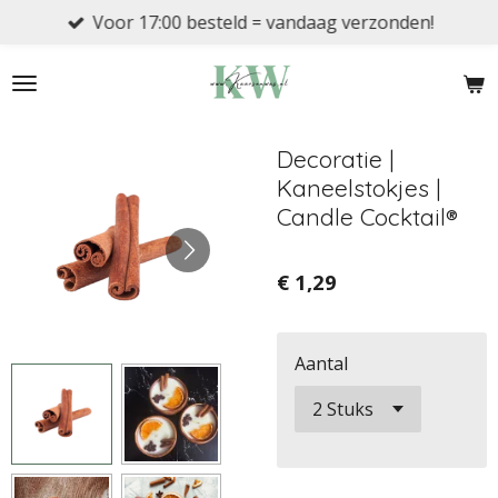
Voor 17:00 besteld = vandaag verzonden!
Ga
direct
naar
de
hoofdinhoud
Decoratie |
Kaneelstokjes |
Candle Cocktail®
€ 1,29
Aantal