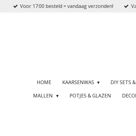
Voor 17:00 besteld = vandaag verzonden!
Va
Ga
direct
naar
de
hoofdinhoud
HOME
KAARSENWAS
DIY SETS 
MALLEN
POTJES & GLAZEN
DECO