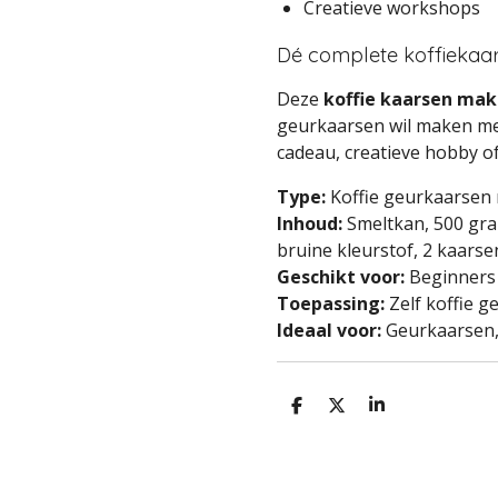
Creatieve workshops
Dé complete koffiekaar
Deze
koffie kaarsen mak
geurkaarsen wil maken met 
cadeau, creatieve hobby 
Type:
Koffie geurkaarsen 
Inhoud:
Smeltkan, 500 gram
bruine kleurstof, 2 kaarse
Geschikt voor:
Beginners
Toepassing:
Zelf koffie 
Ideaal voor:
Geurkaarsen, 
D
D
S
e
e
h
l
e
a
e
l
r
n
e