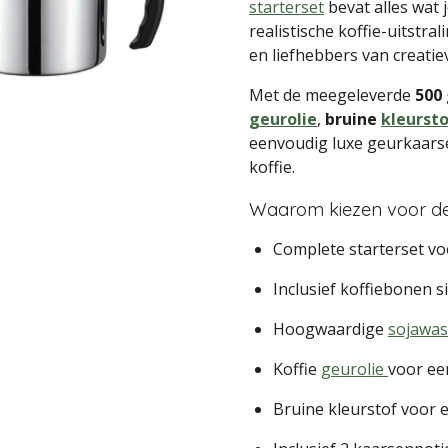
starterset
bevat alles wat
realistische koffie-uitstr
en liefhebbers van creati
Met de meegeleverde
500
geurolie
,
bruine
kleurst
eenvoudig luxe geurkaarsen
koffie.
Waarom kiezen voor de
Complete starterset vo
Inclusief koffiebonen s
Hoogwaardige
sojawas
Koffie
geurolie
voor ee
Bruine kleurstof voor ee