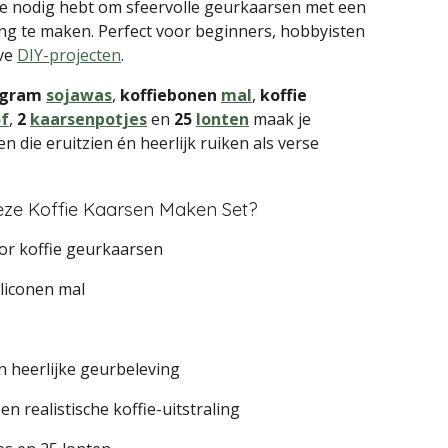
 je nodig hebt om sfeervolle geurkaarsen met een
aling te maken. Perfect voor beginners, hobbyisten
eve
DIY-projecten
.
 gram
sojawas
,
koffiebonen
mal
,
koffie
of
,
2
kaarsenpotjes
en
25
lonten
maak je
 die eruitzien én heerlijk ruiken als verse
ze Koffie Kaarsen Maken Set?
or koffie geurkaarsen
iliconen mal
n heerlijke geurbeleving
n realistische koffie-uitstraling