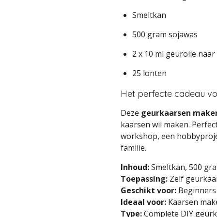
Smeltkan
500 gram sojawas
2 x 10 ml geurolie naar
25 lonten
Het perfecte cadeau vo
Deze
geurkaarsen maken
kaarsen wil maken. Perfect
workshop, een hobbyprojec
familie.
Inhoud:
Smeltkan, 500 gra
Toepassing:
Zelf geurkaa
Geschikt voor:
Beginners
Ideaal voor:
Kaarsen make
Type:
Complete DIY geurk