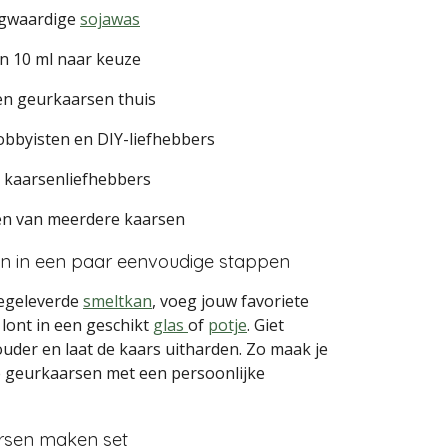
ogwaardige
sojawas
n 10 ml naar keuze
en geurkaarsen thuis
hobbyisten en DIY-liefhebbers
 kaarsenliefhebbers
en van meerdere kaarsen
n in een paar eenvoudige stappen
eegeleverde
smeltkan
, voeg jouw favoriete
 lont in een geschikt
glas
of
potje
. Giet
uder en laat de kaars uitharden. Zo maak je
e geurkaarsen met een persoonlijke
rsen maken set