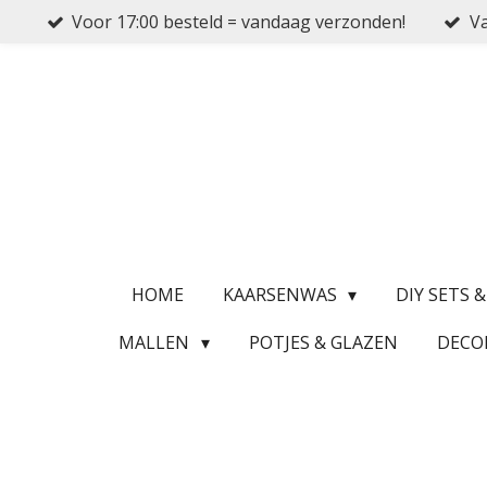
Voor 17:00 besteld = vandaag verzonden!
Va
Ga
direct
naar
de
hoofdinhoud
HOME
KAARSENWAS
DIY SETS 
MALLEN
POTJES & GLAZEN
DECO