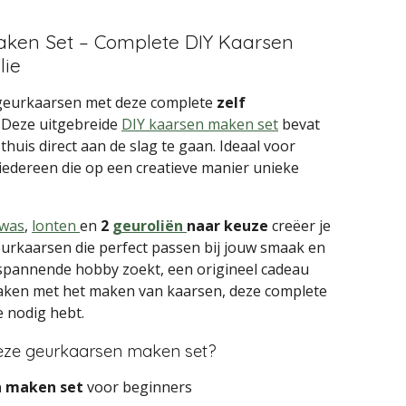
aken Set – Complete DIY Kaarsen
lie
geurkaarsen met deze complete
zelf
. Deze uitgebreide
DIY kaarsen maken set
bevat
thuis direct aan de slag te gaan. Ideaal voor
iedereen die op een creatieve manier unieke
awas
,
lonten
en
2
geuroliën
naar keuze
creëer je
urkaarsen die perfect passen bij jouw smaak en
ntspannende hobby zoekt, een origineel cadeau
maken met het maken van kaarsen, deze complete
je nodig hebt.
eze geurkaarsen maken set?
n maken set
voor beginners