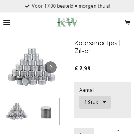
Voor 17:00 besteld = morgen thuis!
Ga
direct
naar
de
hoofdinhoud
Kaarsenpotjes |
Zilver
€ 2,99
Aantal
In