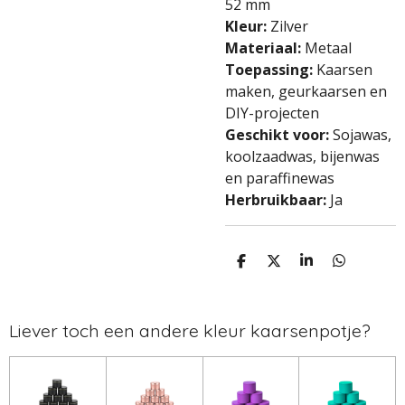
52 mm
Kleur:
Zilver
Materiaal:
Metaal
Toepassing:
Kaarsen
maken, geurkaarsen en
DIY-projecten
Geschikt voor:
Sojawas,
koolzaadwas, bijenwas
en paraffinewas
Herbruikbaar:
Ja
D
D
S
D
e
e
h
e
l
e
a
l
e
l
r
e
n
e
n
Liever toch een andere kleur kaarsenpotje?