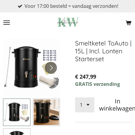
Voor 17:00 besteld = vandaag verzonden!
Ga
direct
naar
de
hoofdinhoud
Smeltketel ToAuto |
15L | Incl. Lonten
Starterset
€ 247,99
GRATIS verzending
In
winkelwage