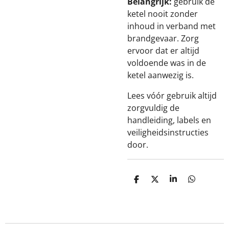
Belangrijk:
gebruik de
ketel nooit zonder
inhoud in verband met
brandgevaar. Zorg
ervoor dat er altijd
voldoende was in de
ketel aanwezig is.
Lees vóór gebruik altijd
zorgvuldig de
handleiding, labels en
veiligheidsinstructies
door.
D
D
S
D
e
e
h
e
l
e
a
l
e
l
r
e
n
e
n