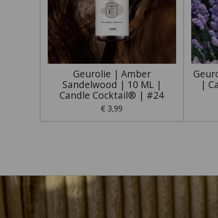
Geurolie | Amber
Geuro
Sandelwood | 10 ML |
| C
Candle Cocktail® | #24
€ 3,99