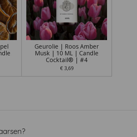
pel
Geurolie | Roos Amber
ndle
Musk | 10 ML | Candle
Cocktail® | #4
€ 3,69
aarsen?