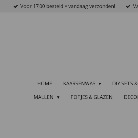
Voor 17:00 besteld = vandaag verzonden!
Va
Ga
direct
naar
de
hoofdinhoud
HOME
KAARSENWAS
DIY SETS 
MALLEN
POTJES & GLAZEN
DECO