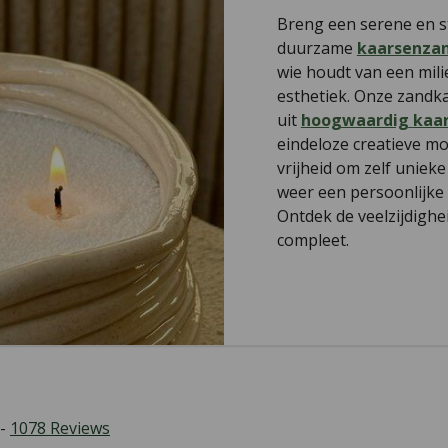
Breng een serene en sti
duurzame
kaarsenza
wie houdt van een mili
esthetiek. Onze zandk
uit
hoogwaardig
kaa
eindeloze creatieve mo
vrijheid om zelf unieke
weer een persoonlijke 
Ontdek de veelzijdighe
compleet.
 -
1078
Reviews