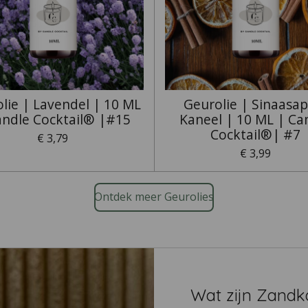
lie | Lavendel | 10 ML
Geurolie | Sinaasap
andle Cocktail® |#15
Kaneel | 10 ML | Ca
Cocktail®| #7
€ 3,79
€ 3,99
Ontdek meer Geurolies
Wat zijn Zandk