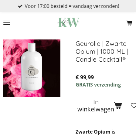
Voor 17:00 besteld = vandaag verzonden!
Ga
direct
naar
de
hoofdinhoud
Geurolie | Zwarte
Opium | 1000 ML |
Candle Cocktail®
€ 99,99
GRATIS verzending
In
winkelwagen
Zwarte Opium
is