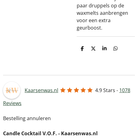
paar druppels op de
waxmelts aanbrengen
voor een extra
geurboost.
D
D
S
D
e
e
h
e
l
e
a
l
e
l
r
e
n
e
n
Kaarsenwas.nl
4.9
Stars -
1078
Reviews
Bestelling annuleren
Candle Cocktail V.O.F. -
Kaarsenwas.nl