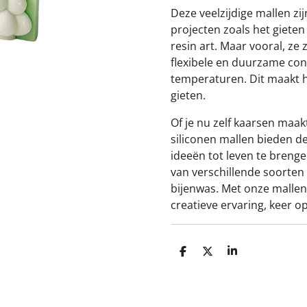
Deze veelzijdige mallen zij
projecten zoals het giete
resin art. Maar vooral, ze
flexibele en duurzame con
temperaturen. Dit maakt 
gieten.
Of je nu zelf kaarsen maak
siliconen mallen bieden de k
ideeën tot leven te brenge
van verschillende soorten 
bijenwas. Met onze mallen
creatieve ervaring, keer op
D
D
S
e
e
h
l
e
a
e
l
r
n
e