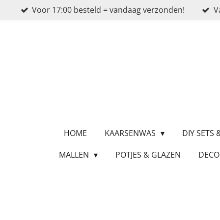
Voor 17:00 besteld = vandaag verzonden!
V
Ga
direct
naar
de
hoofdinhoud
HOME
KAARSENWAS
DIY SETS
MALLEN
POTJES & GLAZEN
DECO