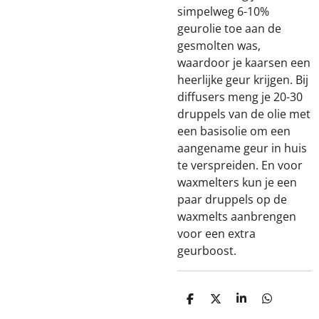
simpelweg 6-10%
geurolie toe aan de
gesmolten was,
waardoor je kaarsen een
heerlijke geur krijgen. Bij
diffusers meng je 20-30
druppels van de olie met
een basisolie om een
aangename geur in huis
te verspreiden. En voor
waxmelters kun je een
paar druppels op de
waxmelts aanbrengen
voor een extra
geurboost.
D
D
S
D
e
e
h
e