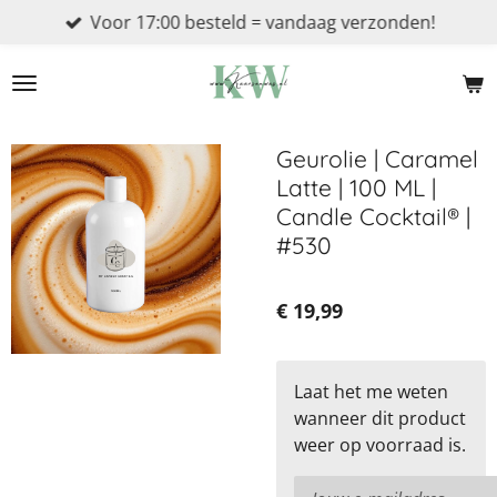
Voor 17:00 besteld = vandaag verzonden!
Ga
direct
naar
de
hoofdinhoud
Geurolie | Caramel
Latte | 100 ML |
Candle Cocktail® |
#530
€ 19,99
Laat het me weten
wanneer dit product
weer op voorraad is.