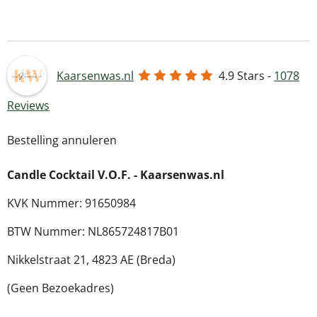
l
e
a
l
e
l
r
e
n
e
n
Kaarsenwas.nl
4.9
Stars -
1078
Reviews
Bestelling annuleren
Candle Cocktail V.O.F. -
Kaarsenwas.nl
KVK Nummer: 91650984
BTW Nummer: NL865724817B01
Nikkelstraat 21,
4823 AE (Breda)
(Geen Bezoekadres)