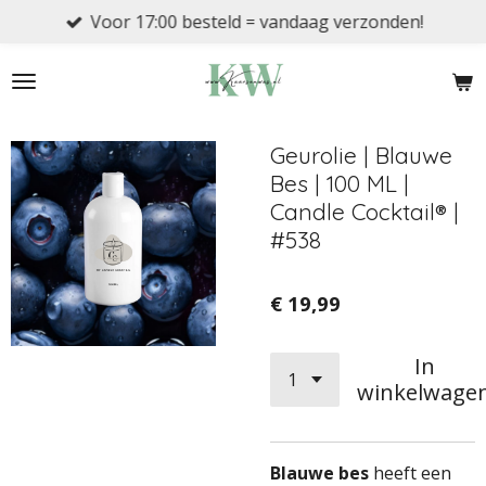
Voor 17:00 besteld = vandaag verzonden!
Ga
direct
naar
de
hoofdinhoud
Geurolie | Blauwe
Bes | 100 ML |
Candle Cocktail® |
#538
€ 19,99
In
winkelwage
Blauwe bes
heeft een