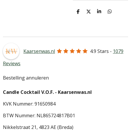
D
D
S
D
e
e
h
e
l
e
a
l
e
l
r
e
n
e
n
Kaarsenwas.nl
4.9
Stars -
1079
Reviews
Bestelling annuleren
Candle Cocktail V.O.F. -
Kaarsenwas.nl
KVK Nummer: 91650984
BTW Nummer: NL865724817B01
Nikkelstraat 21,
4823 AE (Breda)