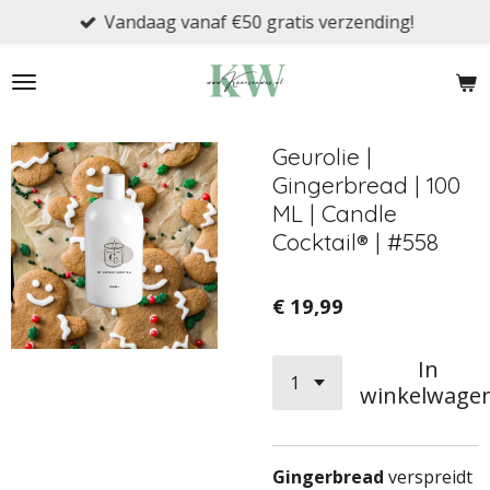
Vandaag vanaf €50 gratis verzending!
Ga
direct
naar
de
hoofdinhoud
Geurolie |
Gingerbread | 100
ML | Candle
Cocktail® | #558
€ 19,99
In
winkelwage
Gingerbread
verspreidt