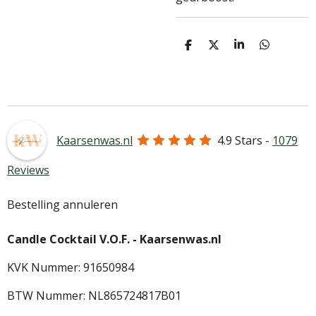
D
D
S
D
e
e
h
e
l
e
a
l
e
l
r
e
n
e
n
Kaarsenwas.nl
4.9
Stars -
1079
Reviews
Bestelling annuleren
Candle Cocktail V.O.F. -
Kaarsenwas.nl
KVK Nummer: 91650984
BTW Nummer: NL865724817B01