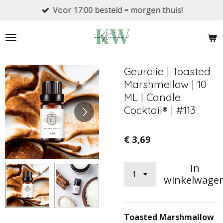
Voor 17:00 besteld = morgen thuis!
Ga
direct
naar
de
hoofdinhoud
Geurolie | Toasted
Marshmellow | 10
ML | Candle
Cocktail® | #113
€ 3,69
In
winkelwage
Toasted Marshmallow