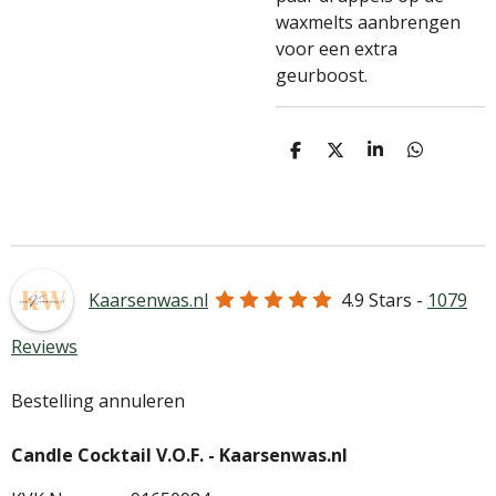
waxmelts aanbrengen
voor een extra
geurboost.
D
D
S
D
e
e
h
e
l
e
a
l
e
l
r
e
n
e
n
Kaarsenwas.nl
4.9
Stars -
1079
Reviews
Bestelling annuleren
Candle Cocktail V.O.F. -
Kaarsenwas.nl