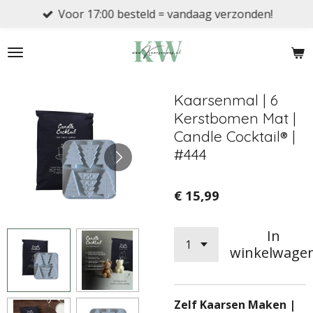
Voor 17:00 besteld = vandaag verzonden!
Ga
direct
naar
de
hoofdinhoud
Kaarsenmal | 6
Kerstbomen Mat |
Candle Cocktail® |
#444
€ 15,99
In
winkelwage
Zelf Kaarsen Maken |