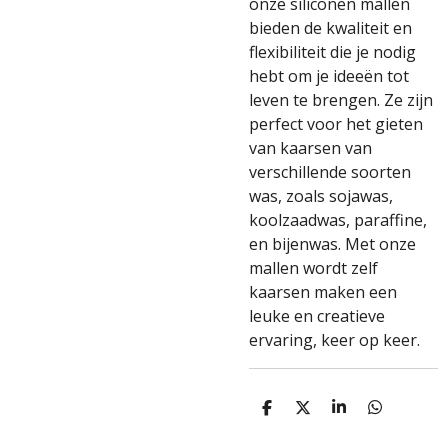
onze siliconen mallen
bieden de kwaliteit en
flexibiliteit die je nodig
hebt om je ideeën tot
leven te brengen. Ze zijn
perfect voor het gieten
van kaarsen van
verschillende soorten
was, zoals sojawas,
koolzaadwas, paraffine,
en bijenwas. Met onze
mallen wordt zelf
kaarsen maken een
leuke en creatieve
ervaring, keer op keer.
D
D
S
D
e
e
h
e
l
e
a
l