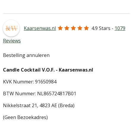
e
l
r
e
n
e
n
Kaarsenwas.nl
4.9
Stars -
1079
Reviews
Bestelling annuleren
Candle Cocktail V.O.F. -
Kaarsenwas.nl
KVK Nummer: 91650984
BTW Nummer: NL865724817B01
Nikkelstraat 21,
4823 AE (Breda)
(Geen Bezoekadres)