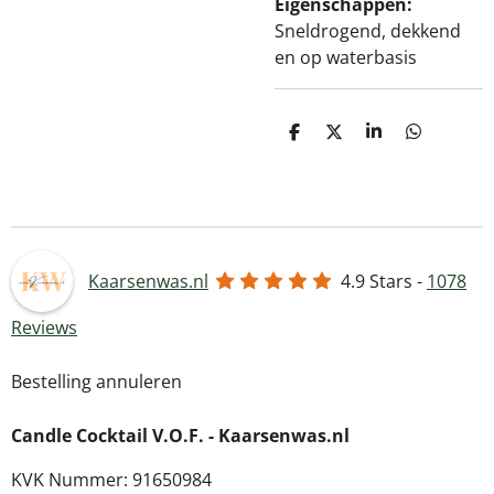
Eigenschappen:
Sneldrogend, dekkend
en op waterbasis
D
D
S
D
e
e
h
e
l
e
a
l
e
l
r
e
n
e
n
Kaarsenwas.nl
4.9
Stars -
1078
Reviews
Bestelling annuleren
Candle Cocktail V.O.F. -
Kaarsenwas.nl
KVK Nummer: 91650984