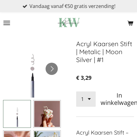
Vandaag vanaf €50 gratis verzending!
Ga
direct
naar
de
hoofdinhoud
Acryl Kaarsen Stift
| Metalic | Moon
Silver | #1
€ 3,29
In
winkelwage
Acryl Kaarsen Stift –