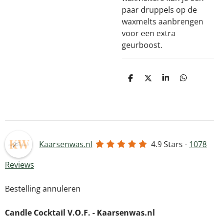
paar druppels op de
waxmelts aanbrengen
voor een extra
geurboost.
D
D
S
D
e
e
h
e
l
e
a
l
e
l
r
e
n
e
n
Kaarsenwas.nl
4.9
Stars -
1078
Reviews
Bestelling annuleren
Candle Cocktail V.O.F. -
Kaarsenwas.nl