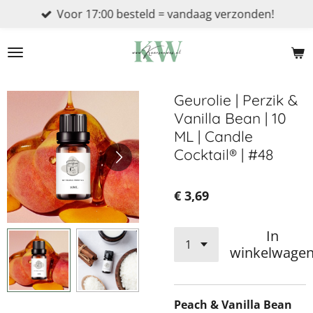
Voor 17:00 besteld = vandaag verzonden!
Ga
direct
naar
de
hoofdinhoud
Geurolie | Perzik &
Vanilla Bean | 10
ML | Candle
Cocktail® | #48
€ 3,69
In
winkelwage
Peach & Vanilla Bean