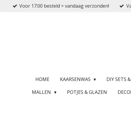
Voor 17:00 besteld = vandaag verzonden!
Va
Ga
direct
naar
de
hoofdinhoud
HOME
KAARSENWAS
DIY SETS 
MALLEN
POTJES & GLAZEN
DECO