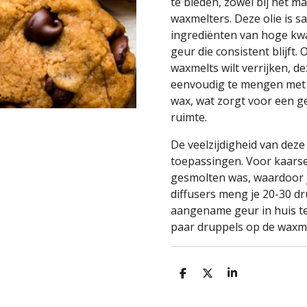
te bieden, zowel bij het ma
waxmelters. Deze olie is 
ingrediënten van hoge kwali
geur die consistent blijft. 
waxmelts wilt verrijken, de
eenvoudig te mengen met k
wax, wat zorgt voor een ge
ruimte.
De veelzijdigheid van deze
toepassingen. Voor kaarse
gesmolten was, waardoor je
diffusers meng je 20-30 dr
aangename geur in huis te
paar druppels op de waxm
D
D
S
e
e
h
l
e
a