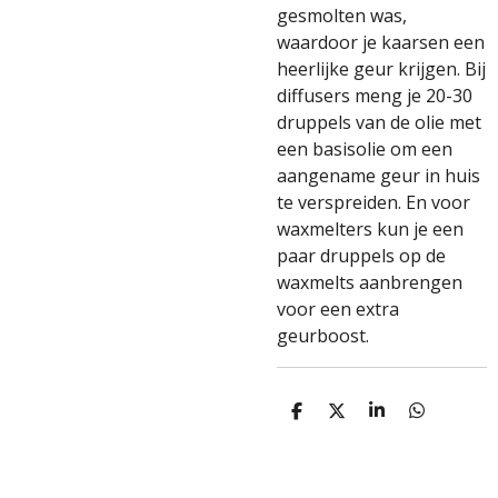
gesmolten was,
waardoor je kaarsen een
heerlijke geur krijgen. Bij
diffusers meng je 20-30
druppels van de olie met
een basisolie om een
aangename geur in huis
te verspreiden. En voor
waxmelters kun je een
paar druppels op de
waxmelts aanbrengen
voor een extra
geurboost.
D
D
S
D
e
e
h
e
l
e
a
l
e
l
r
e
n
e
n