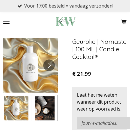
Voor 17:00 besteld = vandaag verzonden!
Ga
direct
naar
de
hoofdinhoud
Geurolie | Namaste
| 100 ML | Candle
Cocktail®
€ 21,99
Laat het me weten
wanneer dit product
weer op voorraad is.