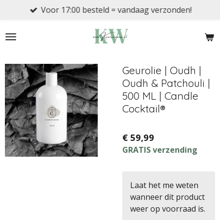
Voor 17:00 besteld = vandaag verzonden!
Ga
direct
naar
de
hoofdinhoud
Geurolie | Oudh |
Oudh & Patchouli |
500 ML | Candle
Cocktail®
€ 59,99
GRATIS verzending
Laat het me weten
wanneer dit product
weer op voorraad is.