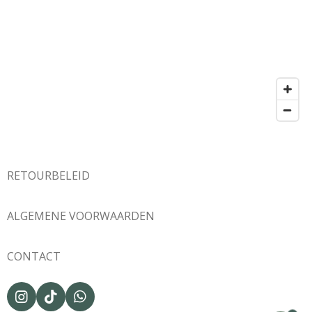
RETOURBELEID
ALGEMENE VOORWAARDEN
CONTACT
I
T
W