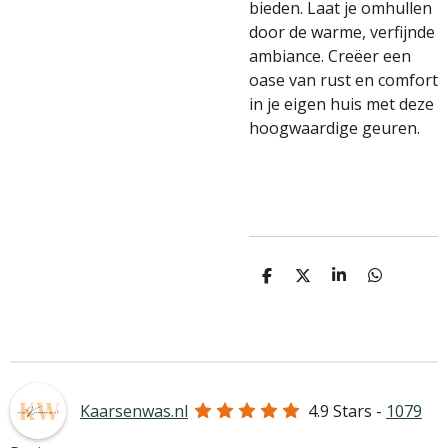
bieden. Laat je omhullen
door de warme, verfijnde
ambiance. Creëer een
oase van rust en comfort
in je eigen huis met deze
hoogwaardige geuren.
D
D
S
D
e
e
h
e
l
e
a
l
e
l
r
e
n
e
n
Kaarsenwas.nl
4.9
Stars -
1079