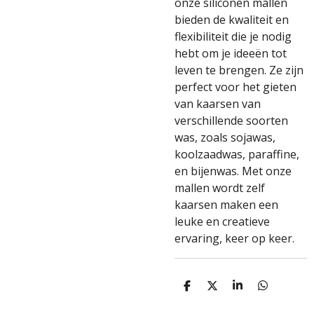
onze siliconen mallen
bieden de kwaliteit en
flexibiliteit die je nodig
hebt om je ideeën tot
leven te brengen. Ze zijn
perfect voor het gieten
van kaarsen van
verschillende soorten
was, zoals sojawas,
koolzaadwas, paraffine,
en bijenwas. Met onze
mallen wordt zelf
kaarsen maken een
leuke en creatieve
ervaring, keer op keer.
D
D
S
D
e
e
h
e
l
e
a
l