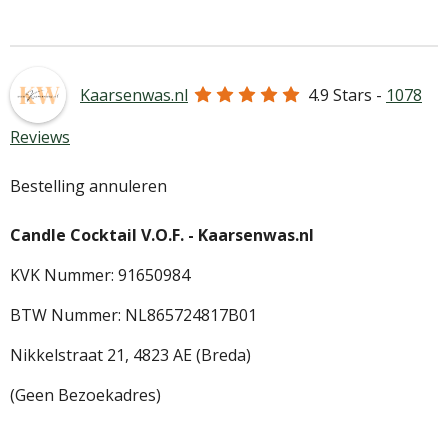
e
l
r
e
n
e
n
Kaarsenwas.nl
4.9
Stars -
1078
Reviews
Bestelling annuleren
Candle Cocktail V.O.F. -
Kaarsenwas.nl
KVK Nummer: 91650984
BTW Nummer: NL865724817B01
Nikkelstraat 21,
4823 AE (Breda)
(Geen Bezoekadres)