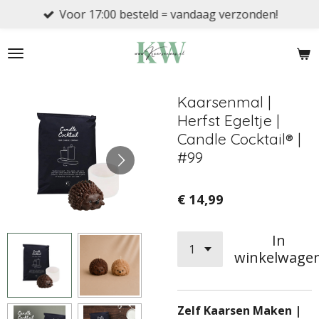
Voor 17:00 besteld = vandaag verzonden!
Ga
direct
naar
de
hoofdinhoud
Kaarsenmal |
Herfst Egeltje |
Candle Cocktail® |
#99
€ 14,99
In
winkelwage
Zelf Kaarsen Maken |