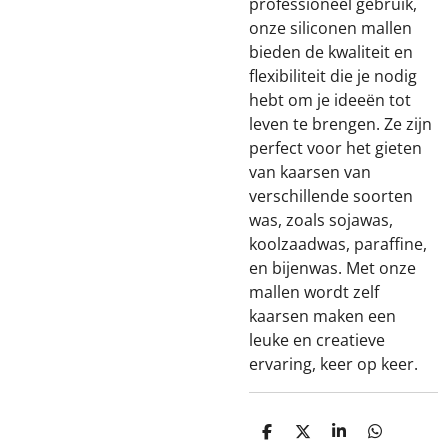
professioneel gebruik,
onze siliconen mallen
bieden de kwaliteit en
flexibiliteit die je nodig
hebt om je ideeën tot
leven te brengen. Ze zijn
perfect voor het gieten
van kaarsen van
verschillende soorten
was, zoals sojawas,
koolzaadwas, paraffine,
en bijenwas. Met onze
mallen wordt zelf
kaarsen maken een
leuke en creatieve
ervaring, keer op keer.
D
D
S
D