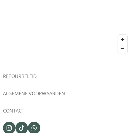
RETOURBELEID
ALGEMENE VOORWAARDEN
CONTACT
I
T
W