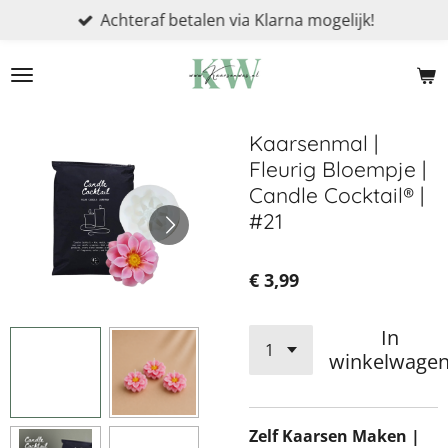
Achteraf betalen via Klarna mogelijk!
Ga
direct
naar
de
hoofdinhoud
Kaarsenmal |
Fleurig Bloempje |
Candle Cocktail® |
#21
€ 3,99
In
winkelwage
Zelf Kaarsen Maken |