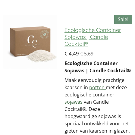
e
e
h
e
l
e
a
l
e
l
r
e
n
e
n
Sale!
Ecologische Container
Sojawas | Candle
Cocktail®
€ 4,49
€ 5,69
Ecologische Container
Sojawas | Candle Cocktail®
Maak eenvoudig prachtige
kaarsen in
potten
met deze
ecologische container
sojawas
van Candle
Cocktail®. Deze
hoogwaardige sojawas is
speciaal ontwikkeld voor het
gieten van kaarsen in glazen,