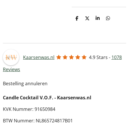
D
D
S
D
e
e
h
e
l
e
a
l
e
l
r
e
n
e
n
Kaarsenwas.nl
4.9
Stars -
1078
Reviews
Bestelling annuleren
Candle Cocktail V.O.F. -
Kaarsenwas.nl
KVK Nummer: 91650984
BTW Nummer: NL865724817B01