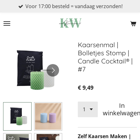
Voor 17:00 besteld = vandaag verzonden!
Ga
direct
naar
de
hoofdinhoud
Kaarsenmal |
Bolletjes Stomp |
Candle Cocktail® |
#7
€ 9,49
In
winkelwage
Zelf Kaarsen Maken |