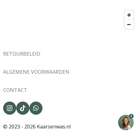
RETOURBELEID
ALGEMENE VOORWAARDEN
CONTACT
I
T
W
n
i
h
1
s
k
a
© 2023 - 2026 Kaarsenwas.nl
t
T
t
a
o
s