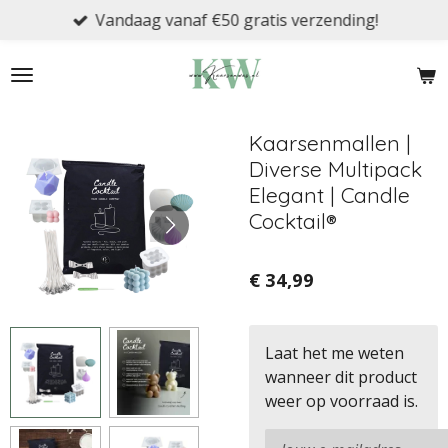
Vandaag vanaf €50 gratis verzending!
Ga
direct
naar
de
hoofdinhoud
Kaarsenmallen |
Diverse Multipack
Elegant | Candle
Cocktail®
€ 34,99
Laat het me weten
wanneer dit product
weer op voorraad is.