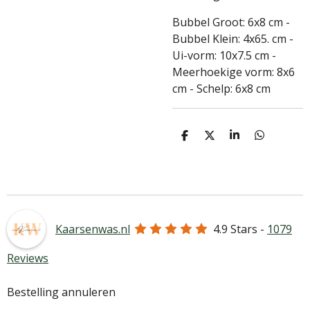
Bubbel Groot: 6x8 cm -
Bubbel Klein: 4x65. cm -
Ui-vorm: 10x7.5 cm -
Meerhoekige vorm: 8x6
cm - Schelp: 6x8 cm
D
D
S
D
e
e
h
e
l
e
a
l
e
l
r
e
n
e
n
Kaarsenwas.nl
4.9
Stars -
1079
Reviews
Bestelling annuleren